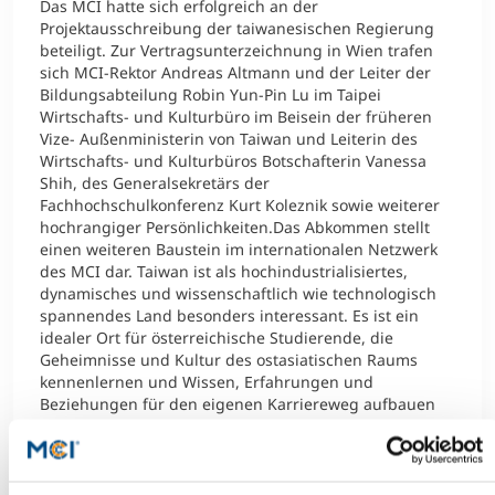
Das MCI hatte sich erfolgreich an der
Projektausschreibung der taiwanesischen Regierung
beteiligt. Zur Vertragsunterzeichnung in Wien trafen
sich MCI-Rektor Andreas Altmann und der Leiter der
Bildungsabteilung Robin Yun-Pin Lu im Taipei
Wirtschafts- und Kulturbüro im Beisein der früheren
Vize- Außenministerin von Taiwan und Leiterin des
Wirtschafts- und Kulturbüros Botschafterin Vanessa
Shih, des Generalsekretärs der
Fachhochschulkonferenz Kurt Koleznik sowie weiterer
hochrangiger Persönlichkeiten.Das Abkommen stellt
einen weiteren Baustein im internationalen Netzwerk
des MCI dar. Taiwan ist als hochindustrialisiertes,
dynamisches und wissenschaftlich wie technologisch
spannendes Land besonders interessant. Es ist ein
idealer Ort für österreichische Studierende, die
Geheimnisse und Kultur des ostasiatischen Raums
kennenlernen und Wissen, Erfahrungen und
Beziehungen für den eigenen Karriereweg aufbauen
möchten. Derzeit unterhält das MCI aktive
Partnerschaftsabkommen mit elf taiwanesischen
Hochschulen; dies dient als hervorragende Grundlage
für einen regen Austausch von Gaststudenten/innen