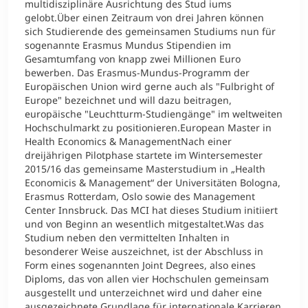
multidisziplinäre Ausrichtung des Stud iums
gelobt.Über einen Zeitraum von drei Jahren können
sich Studierende des gemeinsamen Studiums nun für
sogenannte Erasmus Mundus Stipendien im
Gesamtumfang von knapp zwei Millionen Euro
bewerben. Das Erasmus-Mundus-Programm der
Europäischen Union wird gerne auch als "Fulbright of
Europe" bezeichnet und will dazu beitragen,
europäische "Leuchtturm-Studiengänge" im weltweiten
Hochschulmarkt zu positionieren.European Master in
Health Economics & ManagementNach einer
dreijährigen Pilotphase startete im Wintersemester
2015/16 das gemeinsame Masterstudium in „Health
Economicis & Management“ der Universitäten Bologna,
Erasmus Rotterdam, Oslo sowie des Management
Center Innsbruck. Das MCI hat dieses Studium initiiert
und von Beginn an wesentlich mitgestaltet.Was das
Studium neben den vermittelten Inhalten in
besonderer Weise auszeichnet, ist der Abschluss in
Form eines sogenannten Joint Degrees, also eines
Diploms, das von allen vier Hochschulen gemeinsam
ausgestellt und unterzeichnet wird und daher eine
ausgezeichnete Grundlage für internationale Karrieren