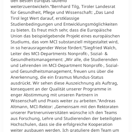
den Besten Europas laufend
weiterzuentwickeln.“Bernhard Tilg, Tiroler Landesrat
für Gesundheit, Pflege und Wissenschaft: „Das Land
Tirol legt Wert darauf, erstklassige
Studienbedingungen und Entwicklungsmöglichkeiten
zu bieten. Es freut mich sehr, dass die Europäische
Union das beispielgebende Projekt eines europäischen
Studiums, das vom MCI substanziell mitgestaltet wird,
in so herausragender Weise fördert.“Siegfried Walch,
Leiter des MCI-Departments Nonprofit-, Sozial- &
Gesundheitsmanagement: „Wir alle, die Studierenden
und Lehrenden im MCI-Department Nonprofit-, Sozial-
und Gesundheitsmanagement, freuen uns über die
Anerkennung, die ein Erasmus Mundus-Status
ausdrückt. Wir sehen diese Auszeichnung als Auftrag,
konsequent an der Qualität unserer Programme in
enger Abstimmung mit unseren Partnern in
Wissenschaft und Praxis weiter zu arbeiten."Andreas
Altmann, MCI-Rektor: „Gemeinsam mit den Rektoraten
unserer Partneruniversitäten wünsche ich den Teams
aus Forschung, Lehre und Studierenden der beteiligten
Hochschulen, dass sie die erfolgreiche Kooperation
weiter ausbauen werden. Ich gratuliere dem Team um