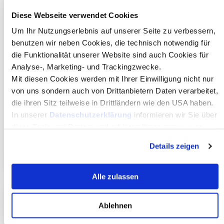
und –professoren/innen.Andreas Altmann, Rektor des
Diese Webseite verwendet Cookies
MCI ist erfreut: „Taiwan verfügt über renommierte
Universitäten und international erfolgreiche
Um Ihr Nutzungserlebnis auf unserer Seite zu verbessern,
Unternehmen. Ich freue mich sehr, dass unsere
benutzen wir neben Cookies, die technisch notwendig für
Studierenden mit diesem Abkommen dabei unterstützt
die Funktionalität unserer Website sind auch Cookies für
werden, interkulturelle Erfahrungen im ostasiatischen
Analyse-, Marketing- und Trackingzwecke.
Raum zu sammeln und wichtige Netzwerke zu
knüpfen.“Bericht Taipei Wirtschafts- und Kulturbüro
Mit diesen Cookies werden mit Ihrer Einwilligung nicht nur
WienBericht Taiwan NewsInternationale Aktivitäten am
von uns sondern auch von Drittanbietern Daten verarbeitet,
MCI{phocagallery
die ihren Sitz teilweise in Drittländern wie den USA haben.
view=category|categoryid=1294}Pressekontakt &
In unserer
Datenschutzerklärung
informieren wir Sie über
Rückfragen:Mag.(FH) Ulrike Fuchs+43 512 2070-
diese Tools und Partner und erklären Ihnen genau, was
1527ulrike.fuchs@mci.edu
eine Datenübermittlung in die USA bedeuten kann.
Mehr dazu
Details zeigen
Alle zulassen
Ablehnen