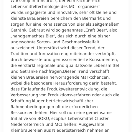
Workshop in Innsbruck, der vom Fachbereich
Lebensmitteltechnologie des MCI organisiert
wurde.Engagierte und innovative, sehr oft kleine und
Studienberatung
kleinste Brauereien bereichern den Biermarkt und
sorgen für eine Renaissance von Bier als zeitgemäßem
Executive Education Finder
Getränk. Gebraut wird so genanntes „Craft Beer“, also
„handgemachtes Bier“, das sich durch eine bisher
ungewohnte Sorten- und Geschmacksvielfalt
auszeichnet. Unterstützt wird dieser Trend, der
Tradition und Innovation eng miteinander verknüpft,
durch bewusste und genussorientierte Konsumenten,
die verstärkt regionale und qualitätsvolle Lebensmittel
und Getränke nachfragen.Dieser Trend verschafft
kleinen Brauereien hervorragende Marktchancen,
wobei die besondere Herausforderung darin besteht,
dass für laufende Produktweiterentwicklung, die
Verbesserung von Produktionsverfahren oder auch die
Schaffung kluger betriebswirtschaftlicher
Rahmenbedingungen oft die erforderlichen
Ressourcen fehlen. Hier soll nun eine gemeinsame
Initiative von BOKU, ecoplus Lebensmittel Cluster
Niederösterreich und MCI helfen: Ausgewählte
Kleinbrauereien aus Niederösterreich nehmen an