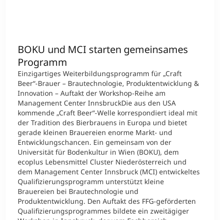
International studieren
An über 300 Partneruniversitäten
Micro Degrees
Forschung am MCI
BOKU und MCI starten gemeinsames
Studienberatung
Micro Credentials
Programm
Einzigartiges Weiterbildungsprogramm für „Craft
Study Finder Bachelor/Master
Beer“-Brauer – Brautechnologie, Produktentwicklung &
Masterclasses
Innovation – Auftakt der Workshop-Reihe am
Management Center InnsbruckDie aus den USA
kommende „Craft Beer“-Welle korrespondiert ideal mit
der Tradition des Bierbrauens in Europa und bietet
Management-Seminare
gerade kleinen Brauereien enorme Markt- und
Entwicklungschancen. Ein gemeinsam von der
Universität für Bodenkultur in Wien (BOKU), dem
ecoplus Lebensmittel Cluster Niederösterreich und
Technische Weiterbildung
dem Management Center Innsbruck (MCI) entwickeltes
Qualifizierungsprogramm unterstützt kleine
Brauereien bei Brautechnologie und
Maßgeschneiderte Programme
Produktentwicklung. Den Auftakt des FFG-geförderten
Qualifizierungsprogrammes bildete ein zweitägiger