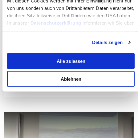
Mit diesen Cookies werden mit Ihrer Einwilligung nicht nur
von uns sondern auch von Drittanbietern Daten verarbeitet,
©MCI/Aaron Heimerl
die ihren Sitz teilweise in Drittländern wie den USA haben.
In unserer
Datenschutzerklärung
informieren wir Sie über
diese Tools und Partner und erklären Ihnen genau, was
eine Datenübermittlung in die USA bedeuten kann.
Details zeigen
Ideenwettbewerb für Schüler:innen aus
Alle zulassen
ganz Österreich
Innovative Ideen für das Sozial- und Gesundheitswesen
wurden prämiert
Ablehnen
Mehr dazu