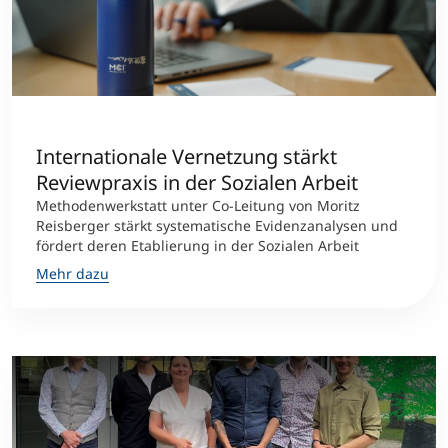
International studieren
An über 300 Partneruniversitäten
Micro Degrees
Forschung am MCI
Studienberatung
Micro Credentials
Internationale Vernetzung stärkt
Study Finder Bachelor/Master
Reviewpraxis in der Sozialen Arbeit
Masterclasses
Methodenwerkstatt unter Co-Leitung von Moritz
Reisberger stärkt systematische Evidenzanalysen und
fördert deren Etablierung in der Sozialen Arbeit
Management-Seminare
Mehr dazu
Technische Weiterbildung
Maßgeschneiderte Programme