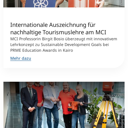
Studienberatung
Internationale Auszeichnung für
Executive Education Finder
nachhaltige Tourismuslehre am MCI
MCI Professorin Birgit Bosio überzeugt mit innovativem
Lehrkonzept zu Sustainable Development Goals bei
PRME Education Awards in Kairo
Mehr dazu
©MCI/Jürgen Nigg