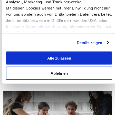
Analyse-, Marketing- und Trackingzwecke.
Mit diesen Cookies werden mit Ihrer Einwilligung nicht nur
©MCI/Aaron Heimerl
von uns sondern auch von Drittanbietern Daten verarbeitet,
die ihren Sitz teilweise in Drittländern wie den USA haben.
In unserer
Datenschutzerklärung
informieren wir Sie über
diese Tools und Partner und erklären Ihnen genau, was
eine Datenübermittlung in die USA bedeuten kann.
Details zeigen
MCI Professur an Matthias Janetschek
Die Unternehmerische Hochschule® verleiht
Alle zulassen
Professorenwürde an Matthias Janetschek
Mehr dazu
Ablehnen