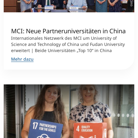
International studieren
An über 300 Partneruniversitäten
Micro Degrees
Forschung am MCI
MCI: Neue Partneruniversitäten in China
Studienberatung
Micro Credentials
Internationales Netzwerk des MCI um University of
Science and Technology of China und Fudan University
Study Finder Bachelor/Master
erweitert | Beide Universitäten „Top 10“ in China
Masterclasses
Mehr dazu
Management-Seminare
Technische Weiterbildung
Maßgeschneiderte Programme
©MCI/Kiechl