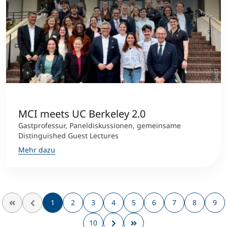
©MCI
MCI meets UC Berkeley 2.0
Gastprofessur, Paneldiskussionen, gemeinsame
Distinguished Guest Lectures
Mehr dazu
1
2
3
4
5
6
7
8
9
10