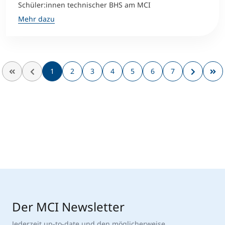
Schüler:innen technischer BHS am MCI
Mehr dazu
1
2
3
4
5
6
7
Der MCI Newsletter
Jederzeit up-to-date und den möglicherweise