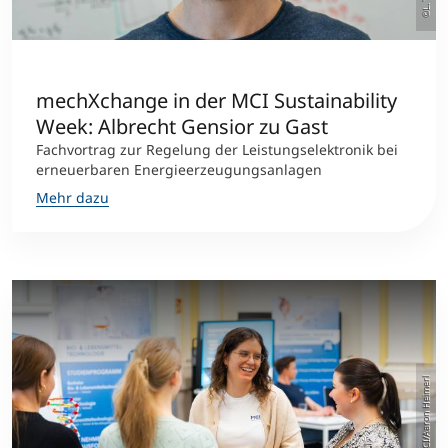
International studieren
An über 300 Partneruniversitäten
Micro Degrees
Forschung am MCI
mechXchange in der MCI Sustainability
Studienberatung
Micro Credentials
Week: Albrecht Gensior zu Gast
Fachvortrag zur Regelung der Leistungselektronik bei
Study Finder Bachelor/Master
erneuerbaren Energieerzeugungsanlagen
Masterclasses
Mehr dazu
Management-Seminare
Technische Weiterbildung
©MCI/Aaron Heimerl
Maßgeschneiderte Programme